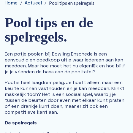
Home
Actueel
25 jaar Go Planet
/
/
Pool tips en spelregels
Aanbod
Activiteiten op het park
Pool tips en de
Arrangementen
Groepsactiviteiten
spelregels.
Actueel
Contact
Contactformulier huurlocaties
Direct naar
Een potje poolen bij Bowling Enschede is een
Bounce Valley
eenvoudig en goedkoop uitje waar iedereen aan kan
Plaza Padel
meedoen. Maar hoe moet het nu eigenlijk en hoe blijf
je je vrienden de baas aan de pooltafel?
Son Coach & Trainer
Diveworld
Pool is heel laagdrempelig. Je hoeft alleen maar een
Bowling Enschede
keu te kunnen vasthouden en je kan meedoen. Klinkt
X-Dance
makkelijk toch? Het is een sociaal spel, waarbij je
Basic Fit
tussen de beurten door even met elkaar kunt praten
Poolhouse Enschede
of een drankje kunt doen, maar er zit ook een
ZERO55
competitieve kant aan.
Monkey Town
Kinepolis
De spelregels
Optisport IJsbaan Twente