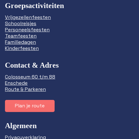
Groepsactiviteiten
Vrijgezellenfeesten
Schoolreisjes
Personeelsfeesten
Teamfeesten
Familiedagen
Kinderfeesten
Contact & Adres
Colosseum 60 t/m 88
Enschede
Route & Parkeren
Plan je route
Algemeen
Privacyverklaring