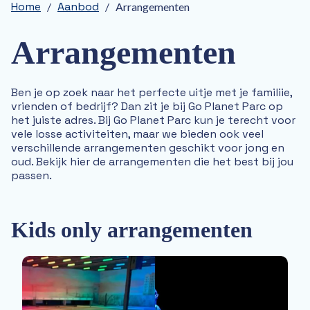
Home
Aanbod
25 jaar Go Planet
/
/
Arrangementen
Aanbod
Activiteiten op het park
Arrangementen
Arrangementen
Groepsactiviteiten
Actueel
Ben je op zoek naar het perfecte uitje met je familiie,
Contact
vrienden of bedrijf? Dan zit je bij Go Planet Parc op
Contactformulier huurlocaties
het juiste adres. Bij Go Planet Parc kun je terecht voor
Direct naar
vele losse activiteiten, maar we bieden ook veel
Bounce Valley
verschillende arrangementen geschikt voor jong en
Plaza Padel
oud. Bekijk hier de arrangementen die het best bij jou
Son Coach & Trainer
passen.
Diveworld
Bowling Enschede
X-Dance
Kids only arrangementen
Basic Fit
Poolhouse Enschede
ZERO55
Monkey Town
Kinepolis
Optisport IJsbaan Twente