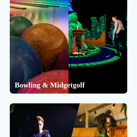
FC Twente
Sensazia
Midgetgolf Enschede
Activiteiten op het park
Bowling & Midgetgolf