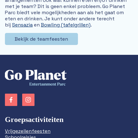
arrangementen ook wat kunnen eten en/of drinken
met je team? Dit is geen enkel probleem. Go Planet
Parc biedt vele mogelijkheden aan als het gaat om
eten en drinken. Je kunt onder andere terecht
bij
Sensazia
en
Bowling (tafelgrillen)
.
Bekijk de teamfeesten
Groepsactiviteiten
Vrijgezellenfeesten
Schoolreisjes