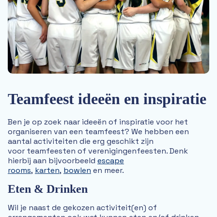
FC Twente
Sensazia
Midgetgolf Enschede
Activiteiten op het park
Teamfeest ideeën en inspiratie
Ben je op zoek naar ideeën of inspiratie voor het
organiseren van een teamfeest? We hebben een
aantal activiteiten die erg geschikt zijn
voor teamfeesten of verenigingenfeesten. Denk
hierbij aan bijvoorbeeld
escape
rooms
,
karten
,
bowlen
en meer.
Eten & Drinken
Wil je naast de gekozen activiteit(en) of