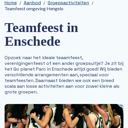
Home
Aanbod
Groepsactiviteiten
25 jaar Go Planet
/
/
/
Teamfeest omgeving Hengelo
Aanbod
Activiteiten op het park
Arrangementen
Teamfeest in
Groepsactiviteiten
Actueel
Enschede
Contact
Contactformulier huurlocaties
Direct naar
Bounce Valley
Opzoek naar het ideale teaamfeest,
Plaza Padel
verenigingenfeest of een ander groepsuitje? Je zit bij
het Go planet Parc in Enschede altijd goed! Wij bieden
Son Coach & Trainer
verschillende arrangementen aan, speciaal voor
Diveworld
teamfeesten. Daarnaast bieden we ook een breed
Bowling Enschede
scala aan losse activiteiten aan voor zowel kleine als
X-Dance
grote groepen.
Basic Fit
Poolhouse Enschede
ZERO55
Monkey Town
Kinepolis
Optisport IJsbaan Twente