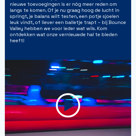
FC Twente
nieuwe toevoegingen is er nóg meer reden om
Sensazia
langs te komen. Of je nu graag hoog de lucht in
Midgetgolf Enschede
springt, je balans wilt testen, een potje sjoelen
Activiteiten op het park
leuk vindt, of liever een balletje trapt – bij Bounce
Valley hebben we voor ieder wat wils. Kom
ontdekken wat onze vernieuwde hal te bieden
heeft!